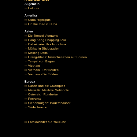
Allgemein
››› Colours
Amerika
››› Cuba Highlights
››› On the road in Cuba
Asien
››› Die Tempel Vietnams
››› Hong Kong Shopping-Tour
››› Geheimnisvolles Indochina
››› Märkte in Südostasien
››› Mekong-Delta
››› Orang-Utans: Menschenaffen auf Borneo
››› Tempel von Bagan
››› Vietnam
››› Vietnam - Der Norden
››› Vietnam - Der Süden
Europa
››› Cassis und die Calanques
››› Marseille: Maritime Metropole
››› Österreich Rundreise
››› Provence
››› Siebenbürgen: Bauernhäuser
››› Südschweden
››› Fotokalender auf YouTube