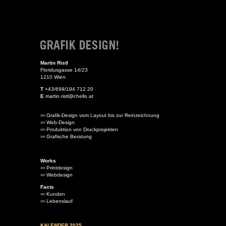
Martin Ristl
Floridusgasse 14/23
1210 Wien
T
+43/699/194 712 20
E
martin.ristl@chello.at
››› Grafik-Design vom Layout bis zur Reinzeichnung
››› Web-Design
››› Produktion von Druckprojekten
››› Grafische Beratung
Works
››› Printdesign
››› Webdesign
Facts
››› Kunden
››› Lebenslauf
KALENDER 2025