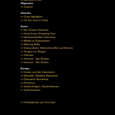
Allgemein
››› Colours
Amerika
››› Cuba Highlights
››› On the road in Cuba
Asien
››› Die Tempel Vietnams
››› Hong Kong Shopping-Tour
››› Geheimnisvolles Indochina
››› Märkte in Südostasien
››› Mekong-Delta
››› Orang-Utans: Menschenaffen auf Borneo
››› Tempel von Bagan
››› Vietnam
››› Vietnam - Der Norden
››› Vietnam - Der Süden
Europa
››› Cassis und die Calanques
››› Marseille: Maritime Metropole
››› Österreich Rundreise
››› Provence
››› Siebenbürgen: Bauernhäuser
››› Südschweden
››› Fotokalender auf YouTube