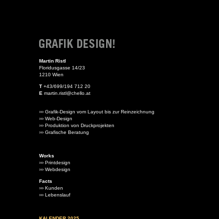
Martin Ristl
Floridusgasse 14/23
1210 Wien
T
+43/699/194 712 20
E
martin.ristl@chello.at
››› Grafik-Design vom Layout bis zur Reinzeichnung
››› Web-Design
››› Produktion von Druckprojekten
››› Grafische Beratung
Works
››› Printdesign
››› Webdesign
Facts
››› Kunden
››› Lebenslauf
KALENDER 2025