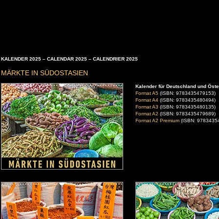
KALENDER 2025 – CALENDAR 2025 – CALENDRIER 2025
MÄRKTE IN SÜDOSTASIEN
Kalender für Deutschland und Öste
Format A5
(ISBN: 9783435479153)
Format A4
(ISBN: 9783435480494)
Format A3
(ISBN: 9783435480135)
Format A2
(ISBN: 9783435479689)
Format A2 Premium
(ISBN: 9783435