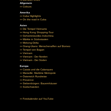
Allgemein
››› Colours
Amerika
››› Cuba Highlights
››› On the road in Cuba
Asien
››› Die Tempel Vietnams
››› Hong Kong Shopping-Tour
››› Geheimnisvolles Indochina
››› Märkte in Südostasien
››› Mekong-Delta
››› Orang-Utans: Menschenaffen auf Borneo
››› Tempel von Bagan
››› Vietnam
››› Vietnam - Der Norden
››› Vietnam - Der Süden
Europa
››› Cassis und die Calanques
››› Marseille: Maritime Metropole
››› Österreich Rundreise
››› Provence
››› Siebenbürgen: Bauernhäuser
››› Südschweden
››› Fotokalender auf YouTube