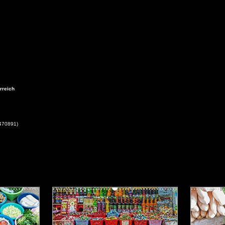
rreich
470891)