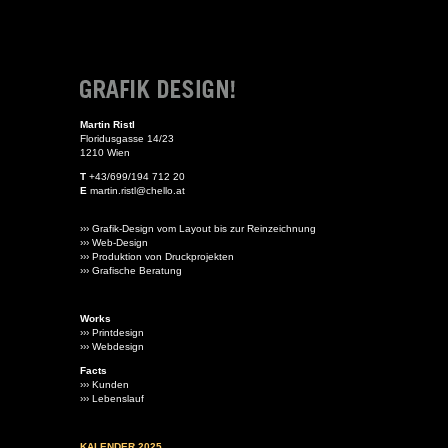
Martin Ristl
Floridusgasse 14/23
1210 Wien
T
+43/699/194 712 20
E
martin.ristl@chello.at
››› Grafik-Design vom Layout bis zur Reinzeichnung
››› Web-Design
››› Produktion von Druckprojekten
››› Grafische Beratung
Works
››› Printdesign
››› Webdesign
Facts
››› Kunden
››› Lebenslauf
KALENDER 2025